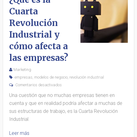
Cuarta
Revolución
Industrial y
cómo afecta a
las empresas?
Marketing
empresas
,
modelos de negocio
,
revolución industrial
Comentarios desactivados
Una cuestión que no muchas empresas tienen en
cuenta y que en realidad podría afectar a muchas de
sus estructuras de trabajo, es la Cuarta Revolución
Industrial.
Leer más