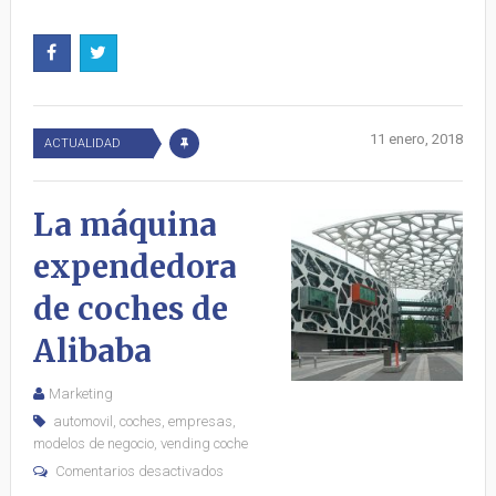
11 enero, 2018
ACTUALIDAD
La máquina
expendedora
de coches de
Alibaba
Marketing
automovil
,
coches
,
empresas
,
modelos de negocio
,
vending coche
Comentarios desactivados