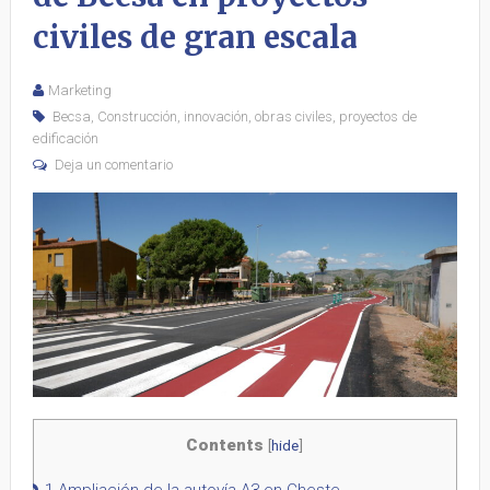
civiles de gran escala
Marketing
Becsa
,
Construcción
,
innovación
,
obras civiles
,
proyectos de
edificación
Deja un comentario
Contents
[
hide
]
1
Ampliación de la autovía A3 en Cheste