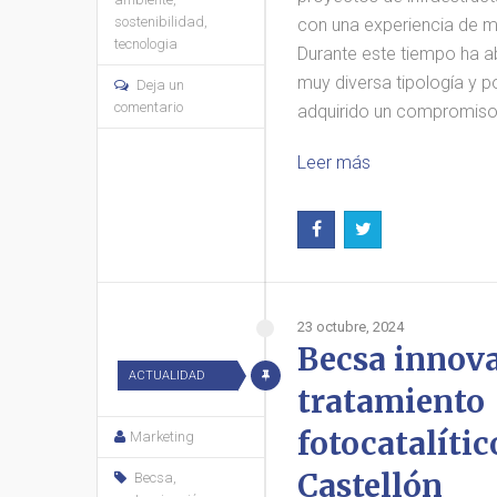
sostenibilidad
,
con una experiencia de m
tecnologia
Durante este tiempo ha a
muy diversa tipología y 
Deja un
comentario
adquirido un compromis
Leer más
23 octubre, 2024
Becsa innov
ACTUALIDAD
tratamiento
fotocatalític
Marketing
Castellón
Becsa
,