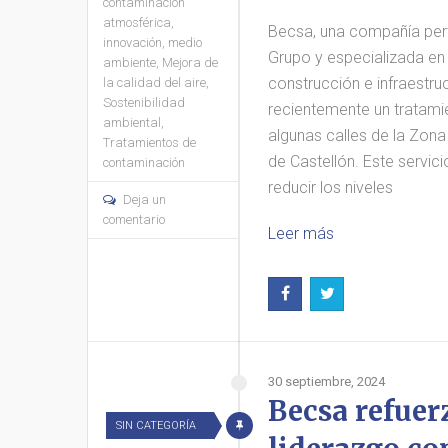
contaminación
atmosférica
,
Becsa, una compañía pert
innovación
,
medio
Grupo y especializada en
ambiente
,
Mejora de
construcción e infraestru
la calidad del aire
,
Sostenibilidad
recientemente un tratamie
ambiental
,
algunas calles de la Zon
Tratamientos de
de Castellón. Este servic
contaminación
reducir los niveles
Deja un
comentario
Leer más
30 septiembre, 2024
Becsa refuer
SIN CATEGORÍA