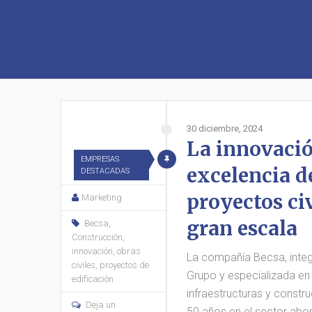
30 diciembre, 2024
La innovaci
EMPRESAS
excelencia d
DESTACADAS
proyectos civ
Marketing
gran escala
Becsa
,
Construcción
,
innovación
,
obras
La compañía Becsa, integ
civiles
,
proyectos de
Grupo y especializada en
edificación
infraestructuras y constr
Deja un
50 años en el sector ab