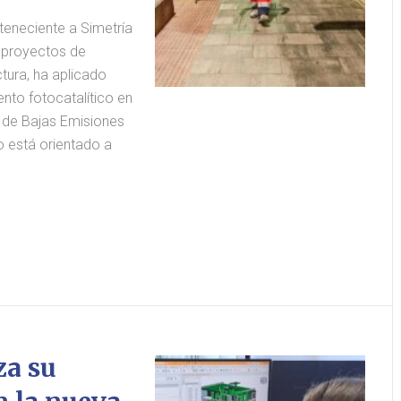
eneciente a Simetría
 proyectos de
ctura, ha aplicado
nto fotocatalítico en
a de Bajas Emisiones
io está orientado a
za su