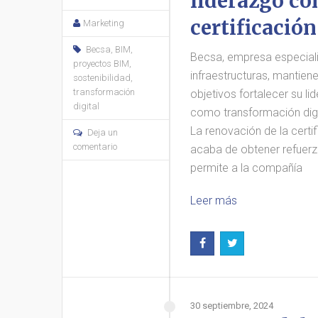
liderazgo co
certificació
Marketing
Becsa
,
BIM
,
Becsa, empresa especiali
proyectos BIM
,
infraestructuras, mantiene
sostenibilidad
,
transformación
objetivos fortalecer su l
digital
como transformación digit
La renovación de la certi
Deja un
comentario
acaba de obtener refuerz
permite a la compañía
Leer más
30 septiembre, 2024