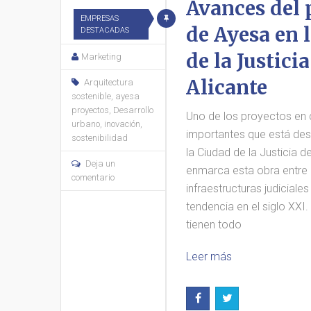
Avances del 
EMPRESAS
de Ayesa en 
DESTACADAS
de la Justicia
Marketing
Alicante
Arquitectura
sostenible
,
ayesa
proyectos
,
Desarrollo
Uno de los proyectos en
urbano
,
inovación
,
importantes que está des
sostenibilidad
la Ciudad de la Justicia d
Deja un
enmarca esta obra entre 
comentario
infraestructuras judiciale
tendencia en el siglo XXI
tienen todo
Leer más