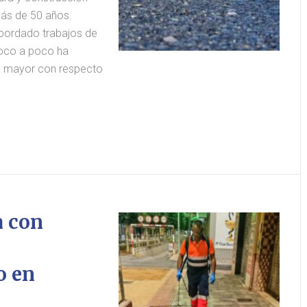
ás de 50 años.
bordado trabajos de
poco a poco ha
o mayor con respecto
a con
o en