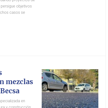
 persigue objetivos
uchos casos se
s
en mezclas
 Becsa
pecializada en
ura y construcción