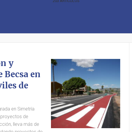
203 ARTÍCULOS
ón y
e Becsa en
iles de
rada en Simetría
 proyectos de
ucción, lleva más de
ordando proyectos de