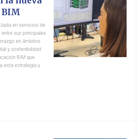
n la nueva
n BIM
zada en servicios de
 entre sus principales
iderazgo en ámbitos
al y sostenibilidad.
ficación BIM que
a esta estrategia y