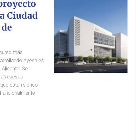
proyecto
la Ciudad
 de
 curso más
arrollando Ayesa es
e Alicante. Se
las nuevas
s que están siendo
. Funcionalmente