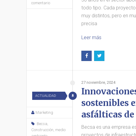
comentario
todo tipo. Cada proyecto
muy distintos, pero en m
precisa
Leer más
27 noviembre, 2024
Innovacione
ACTUALIDAD
sostenibles 
asfálticas de
Marketing
Becsa
,
Becsa es una empresa es
Construcción
,
medio
proyectos de infraestruct
ambiente
,