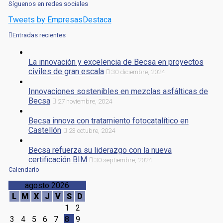
Síguenos en redes sociales
Tweets by EmpresasDestaca
Entradas recientes
La innovación y excelencia de Becsa en proyectos
civiles de gran escala
30 diciembre, 2024
Innovaciones sostenibles en mezclas asfálticas de
Becsa
27 noviembre, 2024
Becsa innova con tratamiento fotocatalítico en
Castellón
23 octubre, 2024
Becsa refuerza su liderazgo con la nueva
certificación BIM
30 septiembre, 2024
Calendario
agosto 2026
L
M
X
J
V
S
D
1
2
3
4
5
6
7
8
9