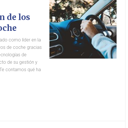
n de los
oche
ado como líder en la
uros de coche gracias
ecnologías de
to de su gestión y
. Te contamos qué ha