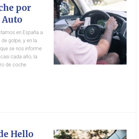
che por
o Auto
tamos en España a
de golpe, y en la
 que se nos informe
 casi cada año, la
uro de coche
de Hello