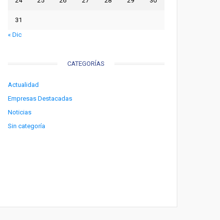
24
25
26
27
28
29
30
31
« Dic
CATEGORÍAS
Actualidad
Empresas Destacadas
Noticias
Sin categoría