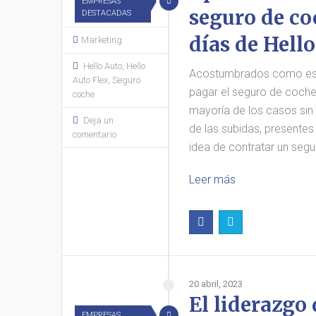
EMPRESAS
seguro de co
DESTACADAS
días de Hell
Marketing
Hello Auto
,
Hello
Acostumbrados como es
Auto Flex
,
Seguro
pagar el seguro de coche 
coche
mayoría de los casos sin
Deja un
de las subidas, presentes
comentario
idea de contratar un seg
Leer más
20 abril, 2023
El liderazgo 
EMPRESAS