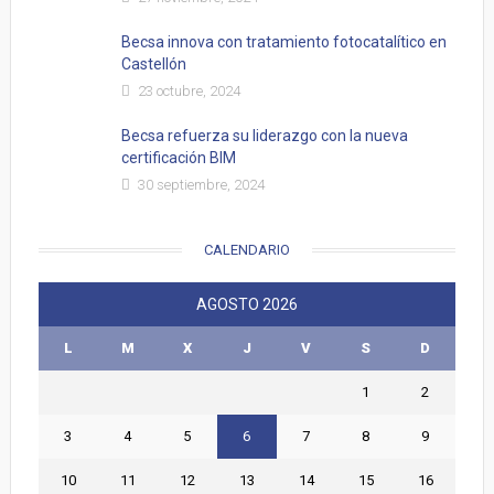
Becsa innova con tratamiento fotocatalítico en
Castellón
23 octubre, 2024
Becsa refuerza su liderazgo con la nueva
certificación BIM
30 septiembre, 2024
CALENDARIO
AGOSTO 2026
L
M
X
J
V
S
D
1
2
3
4
5
6
7
8
9
10
11
12
13
14
15
16