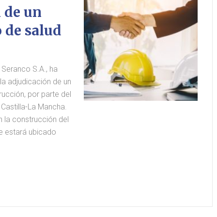
 de un
 de salud
Seranco S.A., ha
 la adjudicación de un
ucción, por parte del
Castilla-La Mancha.
 la construcción del
e estará ubicado