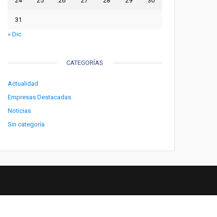
24
25
26
27
28
29
30
31
« Dic
CATEGORÍAS
Actualidad
Empresas Destacadas
Noticias
Sin categoría
2016 - Empresasdestacadas