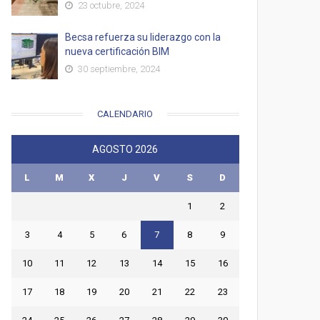
23 octubre, 2024
Becsa refuerza su liderazgo con la
nueva certificación BIM
30 septiembre, 2024
CALENDARIO
AGOSTO 2026
L
M
X
J
V
S
D
1
2
3
4
5
6
7
8
9
10
11
12
13
14
15
16
17
18
19
20
21
22
23