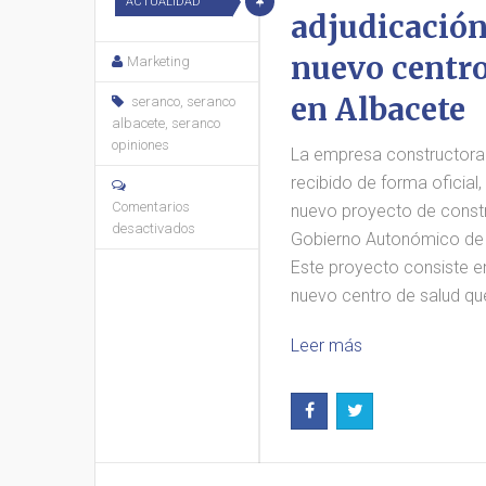
ACTUALIDAD
adjudicación
nuevo centro
Marketing
en Albacete
seranco
,
seranco
albacete
,
seranco
opiniones
La empresa constructora 
recibido de forma oficial,
Comentarios
nuevo proyecto de constr
desactivados
Gobierno Autonómico de 
Este proyecto consiste en
nuevo centro de salud qu
Leer más