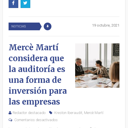
19 octubre, 2021
NOTICIAS
Mercè Martí
considera que
la auditoría es
una forma de
inversión para
las empresas
Redactor destacado
Kreston Iberaudit
,
Mercè Martí
Comentarios desactivados