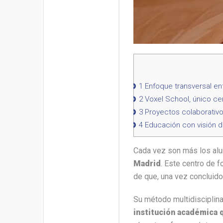
1
Enfoque transversal en
2
Voxel School, único cen
3
Proyectos colaborativos
4
Educación con visión d
Cada vez son más los al
Madrid
. Este centro de f
de que, una vez concluido
Su método multidisciplina
institución académica 