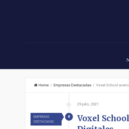
Home
/
Empresas Destacadas
/ Voxel School acerca 
29 julio, 2021
Voxel School 
EMPRESAS
DESTACADAS