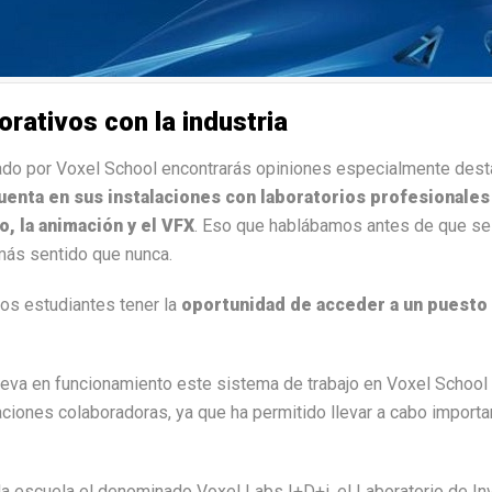
rativos con la industria
ado por Voxel School encontrarás opiniones especialmente dest
uenta en sus instalaciones con laboratorios profesionales
o, la animación y el VFX
. Eso que hablábamos antes de que se d
más sentido que nunca.
os estudiantes tener la
oportunidad de acceder a un puesto 
leva en funcionamiento este sistema de trabajo en Voxel School 
ciones colaboradoras, ya que ha permitido llevar a cabo import
la escuela el denominado Voxel Labs I+D+i, el Laboratorio de In