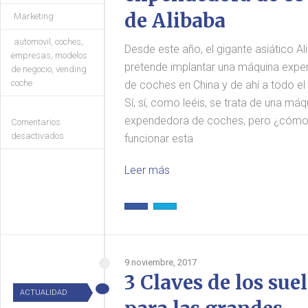
de Alibaba
Marketing
automovil
,
coches
,
Desde este año, el gigante asiático Al
empresas
,
modelos
pretende implantar una máquina exp
de negocio
,
vending
coche
de coches en China y de ahí a todo e
Sí, sí, como leéis, se trata de una máq
expendedora de coches, pero ¿cóm
Comentarios
desactivados
funcionar esta
Leer más
9 noviembre, 2017
3 Claves de los sue
ACTUALIDAD