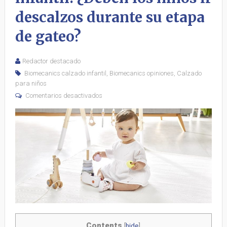
descalzos durante su etapa
de gateo?
Redactor destacado
Biomecanics calzado infantil
,
Biomecanics opiniones
,
Calzado
para niños
Comentarios desactivados
Contents
[
hide
]