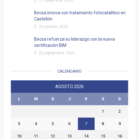
27 noviembre, 2024
Becsa innova con tratamiento fotocatalítico en
Castellón
23 octubre, 2024
Becsa refuerza su liderazgo con la nueva
certificación BIM
30 septiembre, 2024
CALENDARIO
AGOSTO 2026
L
M
X
J
V
S
D
1
2
3
4
5
6
7
8
9
10
11
12
13
14
15
16