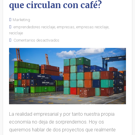
que circulan con café?
Marketing
emprendedores reciclaje
,
empresas
,
empresas reciclaje
,
reciclaje
Comentarios desactivados
La realidad empresarial y por tanto nuestra propia
economía no deja de sorprendernos. Hoy os
queremos hablar de dos proyectos que realmente